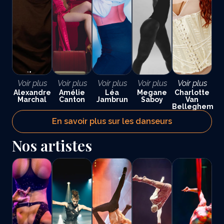
Voir plus
Voir plus
Voir plus
Voir plus
Voir plus
Alexandre
Amélie
Léa
Megane
Charlotte
Marchal
Canton
Jambrun
Saboy
Van
Belleghem
En savoir plus sur les danseurs
Nos artistes