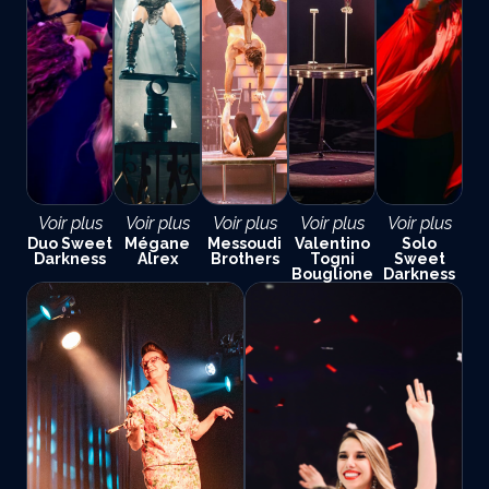
Voir plus
Voir plus
Voir plus
Voir plus
Voir plus
Duo Sweet
Mégane
Messoudi
Valentino
Solo
Darkness
Alrex
Brothers
Togni
Sweet
Bouglione
Darkness